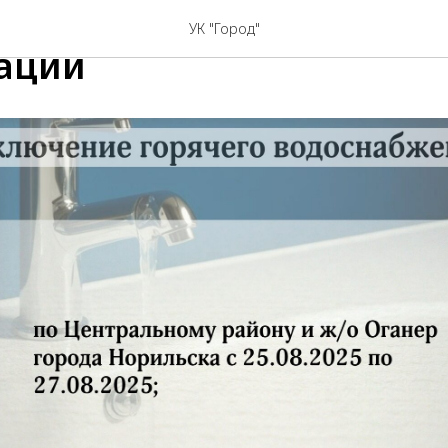
025 Планы сторонних
УК "Город"
аций