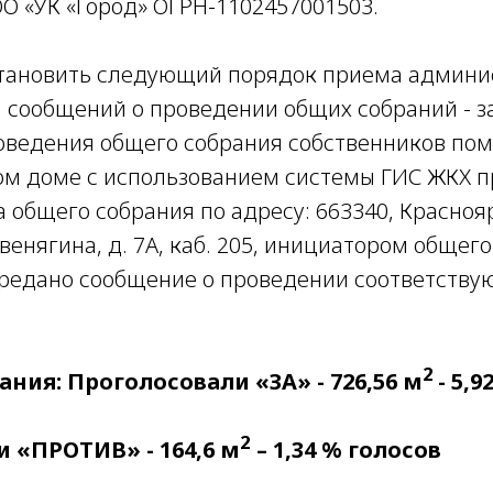
ОО «УК «Город» ОГРН-1102457001503.
тановить следующий порядок приема админи
 сообщений о проведении общих собраний - за
оведения общего собрания собственников по
м доме с использованием системы ГИС ЖКХ 
общего собрания по адресу: 663340, Краснояр
авенягина, д. 7А, каб. 205, инициатором общег
редано сообщение о проведении соответству
2
ания: Проголосовали «ЗА» - 726,56 м
- 5,
2
 «ПРОТИВ» - 164,6 м
– 1,34 % голосов