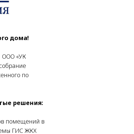
го дома!
 ООО «УК
 собрание
енного по
тые решения:
ов помещений в
темы ГИС ЖКХ