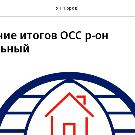
УК "Город"
ие итогов ОСС р-он
льный