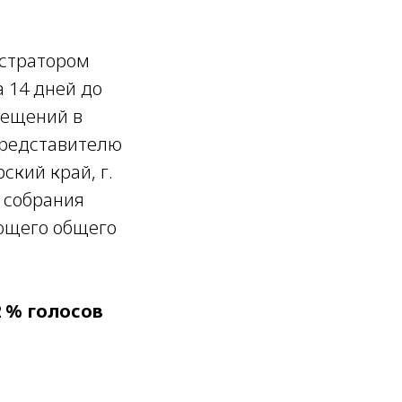
стратором
 14 дней до
мещений в
представителю
ский край, г.
о собрания
ющего общего
92 % голосов