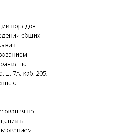
щий порядок
едении общих
рания
ьзованием
рания по
 д. 7А, каб. 205,
ние о
осования по
ещений в
льзованием