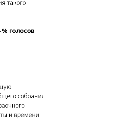
ия такого
64 % голосов
ющую
бщего собрания
заочного
аты и времени