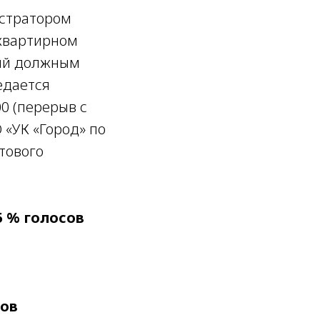
стратором
квартирном
ный должным
едается
0 (перерыв с
О «УК «Город» по
чтового
25 % голосов
сов