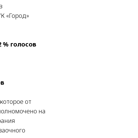
в
К «Город»
92 % голосов
ов
которое от
полномочено на
рания
заочного