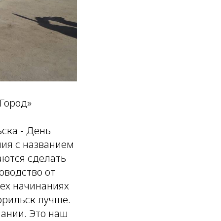
Город»
ска - День
учия с названием
аются сделать
оводство от
сех начинаниях
орильск лучше.
пании. Это наш