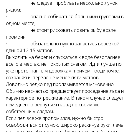
· не следует пробивать несколько лунок
рядом;
· опасно собираться большими группами в
одном месте;
· не стоит рисковать ловить рыбу возле
промоин;
· обязательно нужно запастись веревкой
длиной 12-15 метров.
Выходить на берег и спускаться к воде безопаснее
всего в местах, не покрытых снегом. Идти лучше по
уже протоптанным дорожкам, причем поодиночке,
сохраняя интервал не менее пяти метров.
Довольно редко лед проламывается мгновенно.
Обычно несчастью предшествует проседание льда и
характерное потрескивание. В таком случае следует
немедленно вернуться назад по своим же
собственным следам.
Если лед все же проломился, нужно быстро
освободиться от сумок, широко раскинув руки, лечь
на живот и выбираться на берег полыньи. А затем