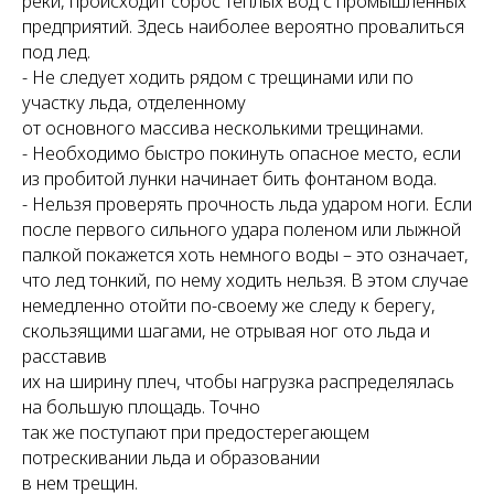
реки, происходит сброс теплых вод с промышленных
предприятий. Здесь наиболее вероятно провалиться
под лед.
- Не следует ходить рядом с трещинами или по
участку льда, отделенному
от основного массива несколькими трещинами.
- Необходимо быстро покинуть опасное место, если
из пробитой лунки начинает бить фонтаном вода.
- Нельзя проверять прочность льда ударом ноги. Если
после первого сильного удара поленом или лыжной
палкой покажется хоть немного воды – это означает,
что лед тонкий, по нему ходить нельзя. В этом случае
немедленно отойти по-своему же следу к берегу,
скользящими шагами, не отрывая ног ото льда и
расставив
их на ширину плеч, чтобы нагрузка распределялась
на большую площадь. Точно
так же поступают при предостерегающем
потрескивании льда и образовании
в нем трещин.