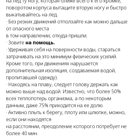
на лед ту ногу, которая ближе всего к его кромке,
поворотом корпуса вытащите вторую ногу и быстро
выкатывайтесь на лед.
· Без резких движений отползайте как можно дальше
от опасного места
в том направлении, откуда пришли;
· Зовите
на помощь.
· Удерживая себя на поверхности воды, стараться
затрачивать на это минимум физических усилий.
Кроме того, при движениях нарушается
дополнительная изоляция, создаваемая водой,
пропитавшей одежду).
· Находясь на плаву, следует голову держать как
можно выше над водой. Известно, что более 50%
всех теплопотерь организма, а по некоторым
данным, даже 75% приходится на ее долю.
· Активно плыть к берегу, плоту или шлюпке, можно,
если они находятся
на расстоянии, преодоление которого потребует не
более 40 мин.